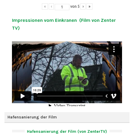
«
‹
von
5
›
»
Impressionen vom Einkranen (Film von Zenter
TV)
Hafensanierung der Film
Hafensanierung der Film (von ZenterTV)