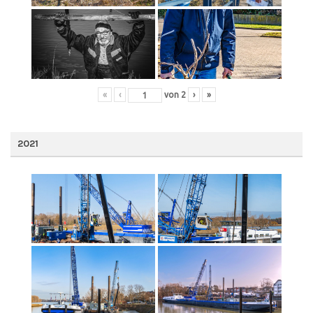
«
‹
von
2
›
»
2021