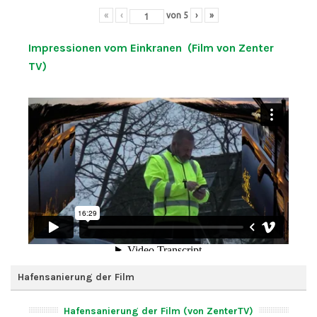
«
‹
von
5
›
»
Impressionen vom Einkranen (Film von Zenter
TV)
Hafensanierung der Film
Hafensanierung der Film (von ZenterTV)