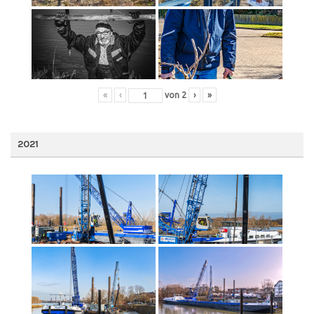
«
‹
von
2
›
»
2021