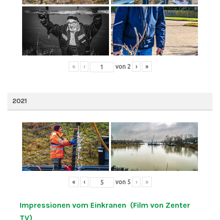
«
‹
von
2
›
»
2021
«
‹
von
5
›
»
Impressionen vom Einkranen (Film von Zenter
TV)