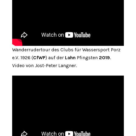
Wanderrudertour des Clubs für Wassersport Porz
e.V. 1926 (
CfWP
) auf der
Lahn
Pfingsten
2019
.
Video von Jost-Peter Langner.