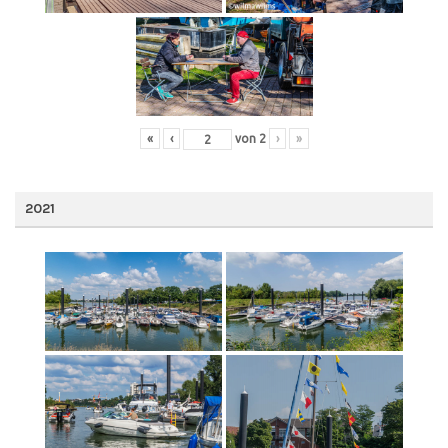
«
‹
von
2
›
»
2021