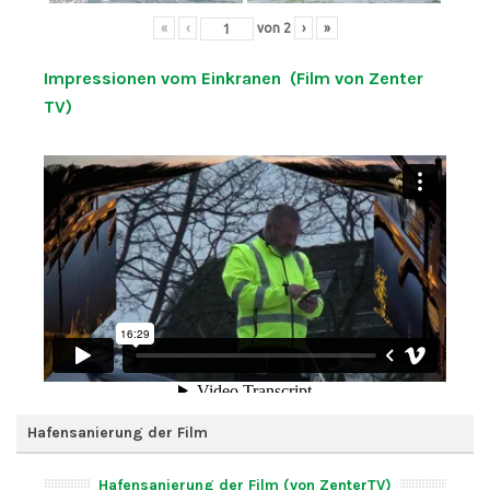
«
‹
von
2
›
»
Impressionen vom Einkranen (Film von Zenter
TV)
Hafensanierung der Film
Hafensanierung der Film (von ZenterTV)