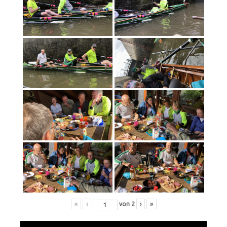
«
‹
von
2
›
»