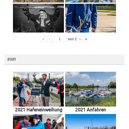
«
‹
von
2
›
»
2021
2021 Hafeneinweihung
2021 Anfahren