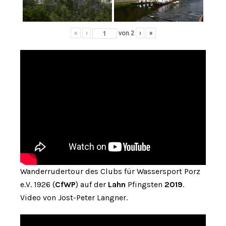
«
‹
von
2
›
»
Wanderrudertour des Clubs für Wassersport Porz
e.V. 1926 (
CfWP
) auf der
Lahn
Pfingsten
2019
.
Video von Jost-Peter Langner.