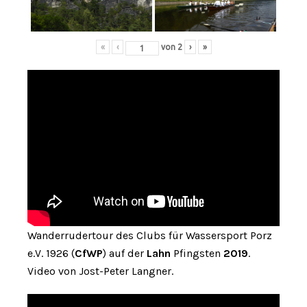
«
‹
von
2
›
»
Wanderrudertour des Clubs für Wassersport Porz
e.V. 1926 (
CfWP
) auf der
Lahn
Pfingsten
2019
.
Video von Jost-Peter Langner.