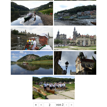
«
‹
von
2
›
»