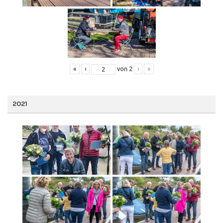
«
‹
von
2
›
»
2021