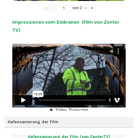
«
‹
von
2
›
»
Impressionen vom Einkranen (Film von Zenter
TV)
Hafensanierung der Film
Hafensanierung der Film (von ZenterTV)