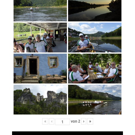
«
‹
von
2
›
»