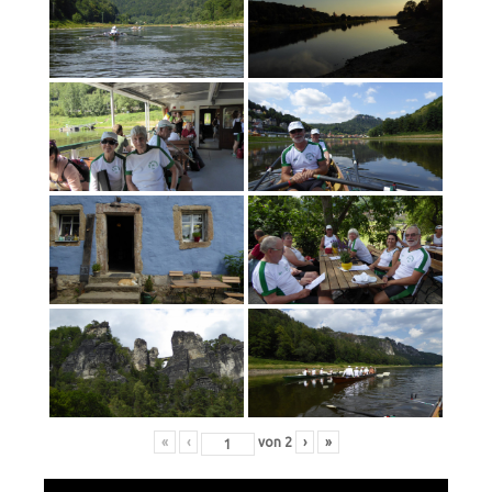
«
‹
von
2
›
»