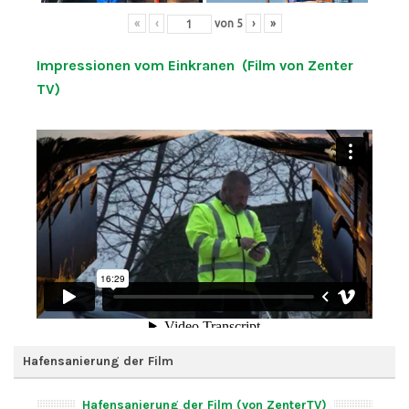
«
‹
von
5
›
»
Impressionen vom Einkranen (Film von Zenter
TV)
Hafensanierung der Film
Hafensanierung der Film (von ZenterTV)