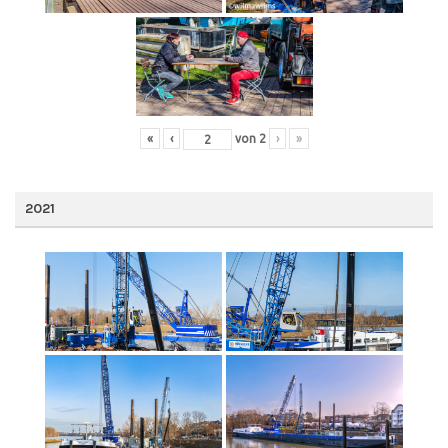
«
‹
von
2
›
»
2021