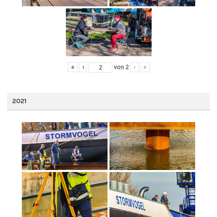
«
‹
von
2
›
»
2021