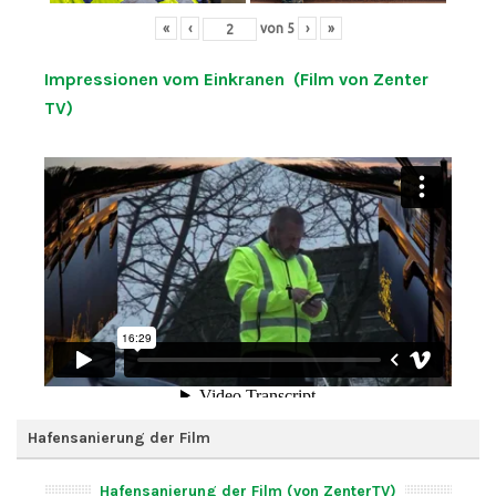
«
‹
von
5
›
»
Impressionen vom Einkranen (Film von Zenter
TV)
Hafensanierung der Film
Hafensanierung der Film (von ZenterTV)