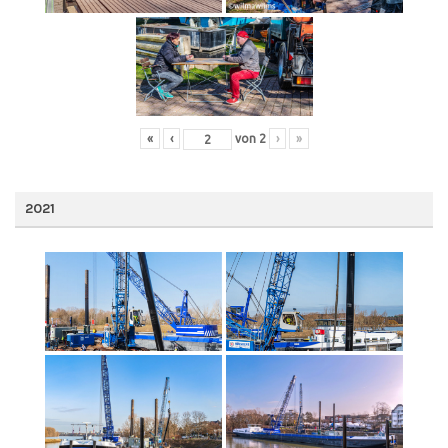
«
‹
von
2
›
»
2021