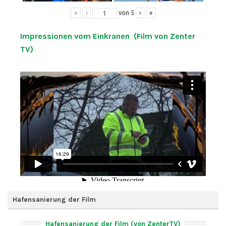
«
‹
von
5
›
»
Impressionen vom Einkranen (Film von Zenter
TV)
Hafensanierung der Film
Hafensanierung der Film (von ZenterTV)