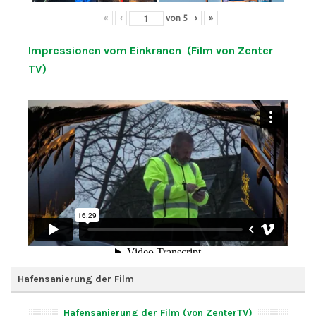
«
‹
von
5
›
»
Impressionen vom Einkranen (Film von Zenter
TV)
Hafensanierung der Film
Hafensanierung der Film (von ZenterTV)