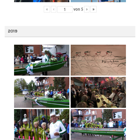
«
‹
von
5
›
»
2019