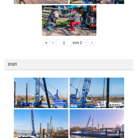
«
‹
von
2
›
»
2021