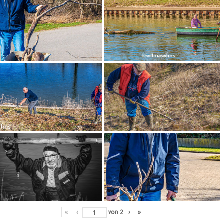
«
‹
von
2
›
»