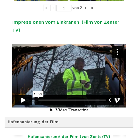
«
‹
von
2
›
»
Impressionen vom Einkranen (Film von Zenter
TV)
Hafensanierung der Film
Hafensanierung der Film (von ZenterTV)