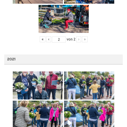
«
‹
von
2
›
»
2021