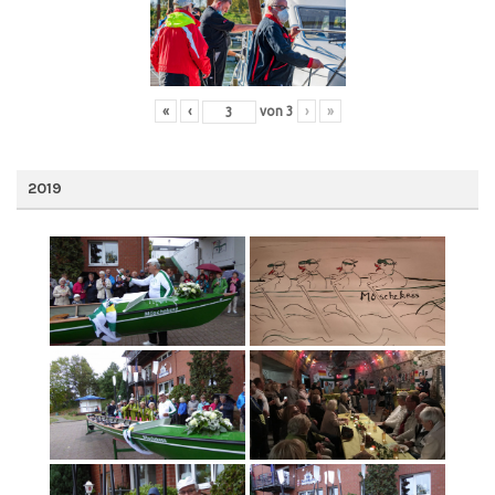
«
‹
von
3
›
»
2019