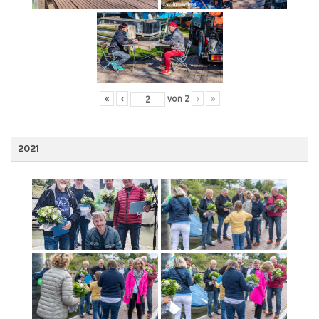
«
‹
von
2
›
»
2021