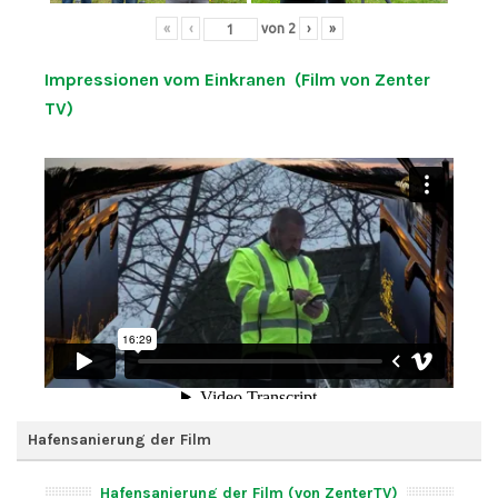
«
‹
von
2
›
»
Impressionen vom Einkranen (Film von Zenter
TV)
Hafensanierung der Film
Hafensanierung der Film (von ZenterTV)