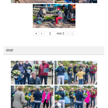
«
‹
von
2
›
»
2021