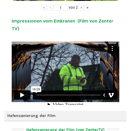
«
‹
von
2
›
»
Impressionen vom Einkranen (Film von Zenter
TV)
Hafensanierung der Film
Hafensanierung der Film (von ZenterTV)