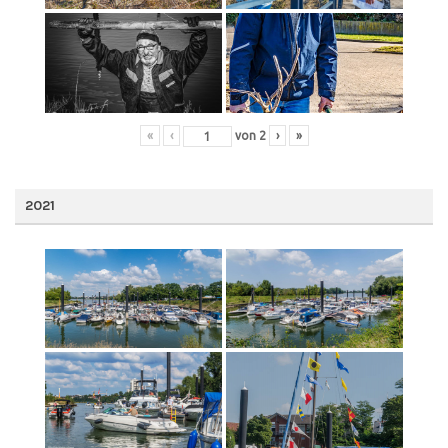
«
‹
von
2
›
»
2021