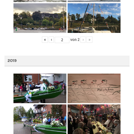
«
‹
von
2
›
»
2019