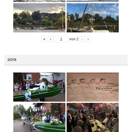
«
‹
von
2
›
»
2019