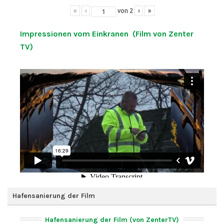
«
‹
von
2
›
»
Impressionen vom Einkranen (Film von Zenter
TV)
Hafensanierung der Film
Hafensanierung der Film (von ZenterTV)