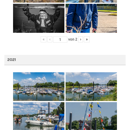
«
‹
von
2
›
»
2021