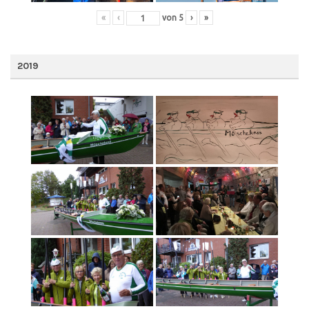
«
‹
von
5
›
»
2019