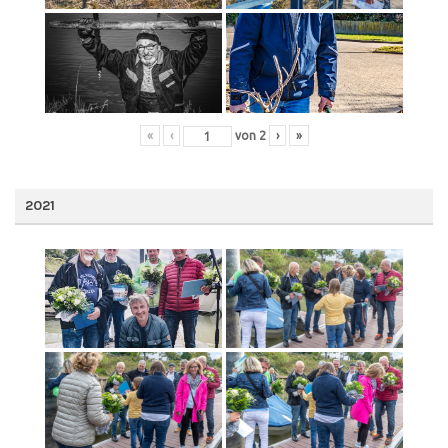
«
‹
von
2
›
»
2021