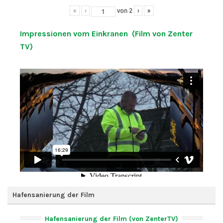
«
‹
von
2
›
»
Impressionen vom Einkranen (Film von Zenter
TV)
Hafensanierung der Film
Hafensanierung der Film (von ZenterTV)