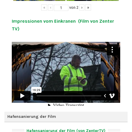
«
‹
von
2
›
»
Impressionen vom Einkranen (Film von Zenter
TV)
Hafensanierung der Film
Hafensanierung der Film (von ZenterTV)