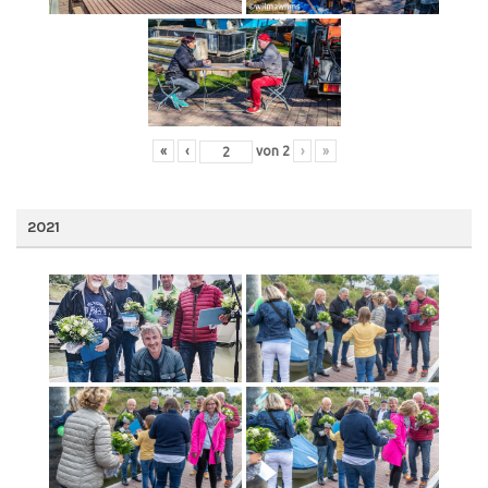
«
‹
von
2
›
»
2021