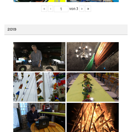
«
‹
von
3
›
»
2019