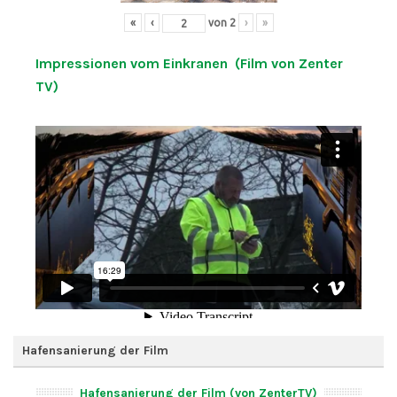
«
‹
von
2
›
»
Impressionen vom Einkranen (Film von Zenter
TV)
Hafensanierung der Film
Hafensanierung der Film (von ZenterTV)