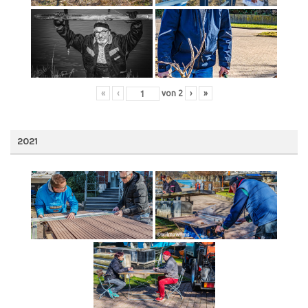
«
‹
von
2
›
»
2021