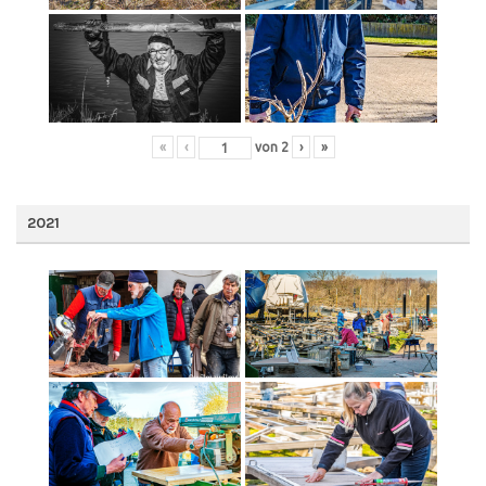
«
‹
von
2
›
»
2021