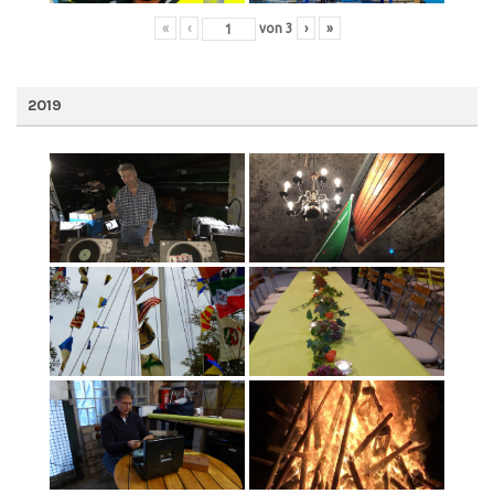
«
‹
von
3
›
»
2019