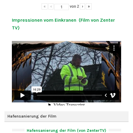
«
‹
von
2
›
»
Impressionen vom Einkranen (Film von Zenter
TV)
Hafensanierung der Film
Hafensanierung der Film (von ZenterTV)