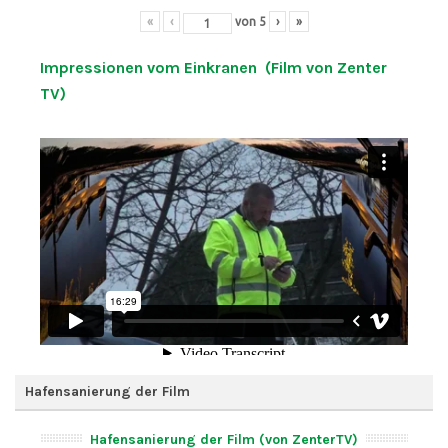
«
‹
von
5
›
»
Impressionen vom Einkranen (Film von Zenter
TV)
Hafensanierung der Film
Hafensanierung der Film (von ZenterTV)