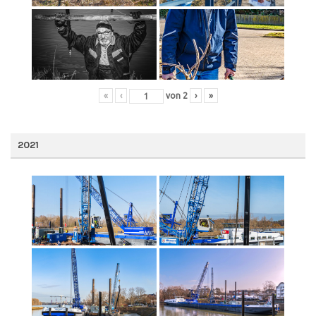
«
‹
von
2
›
»
2021