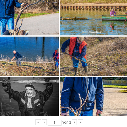
«
‹
von
2
›
»