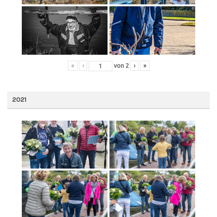
«
‹
von
2
›
»
2021