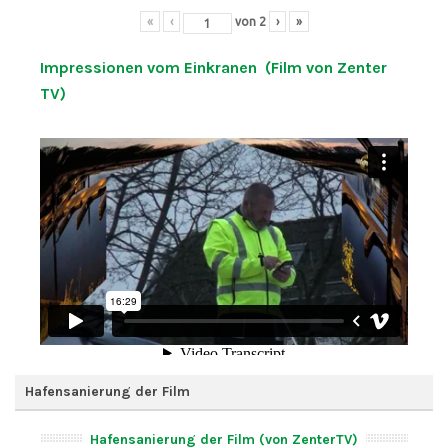
«
‹
von
2
›
»
Impressionen vom Einkranen (Film von Zenter
TV)
Hafensanierung der Film
Hafensanierung der Film (von ZenterTV)