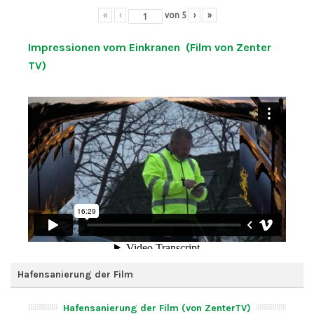
«
‹
von
5
›
»
Impressionen vom Einkranen (Film von Zenter
TV)
Hafensanierung der Film
Hafensanierung der Film (von ZenterTV)