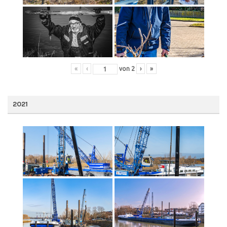
«
‹
von
2
›
»
2021