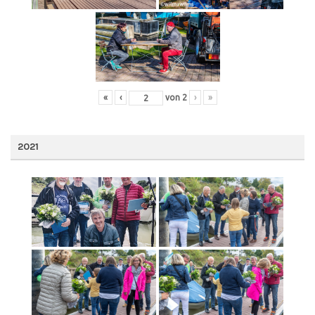
«
‹
von
2
›
»
2021