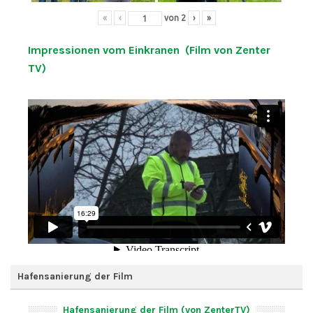
«
‹
von
2
›
»
Impressionen vom Einkranen (Film von Zenter
TV)
Hafensanierung der Film
Hafensanierung der Film (von ZenterTV)