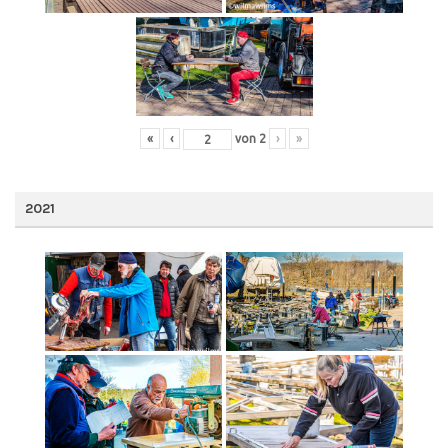
«
‹
von
2
›
»
2021