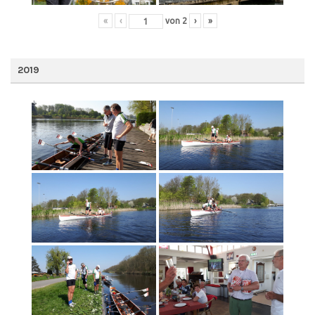
«
‹
von
2
›
»
2019