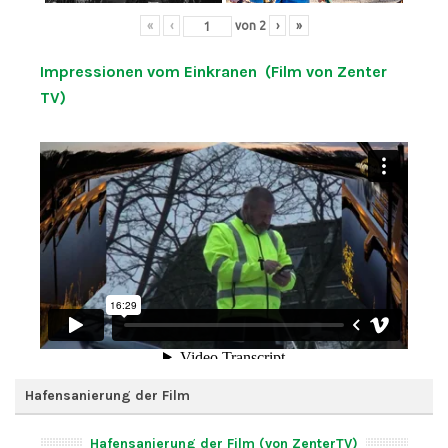
«
‹
von
2
›
»
Impressionen vom Einkranen (Film von Zenter
TV)
Hafensanierung der Film
Hafensanierung der Film (von ZenterTV)