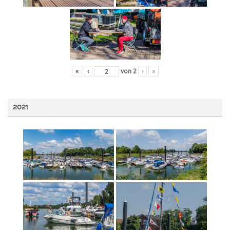
«
‹
von
2
›
»
2021