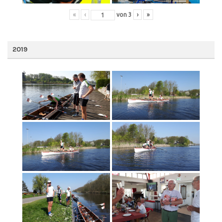
«
‹
von
3
›
»
2019