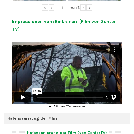
«
‹
von
2
›
»
Impressionen vom Einkranen (Film von Zenter
TV)
Hafensanierung der Film
Hafensanierung der Film (von ZenterTV)