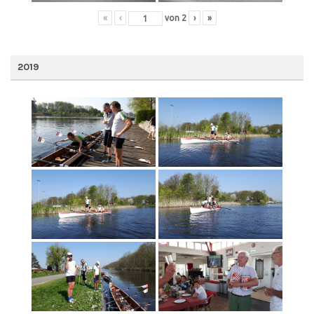
«
‹
von
2
›
»
2019