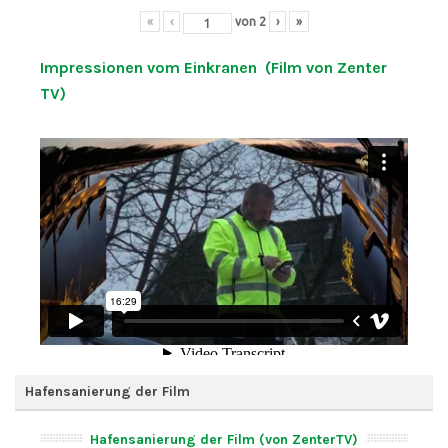
«
‹
von
2
›
»
Impressionen vom Einkranen (Film von Zenter
TV)
Hafensanierung der Film
Hafensanierung der Film (von ZenterTV)