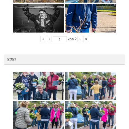
«
‹
von
2
›
»
2021