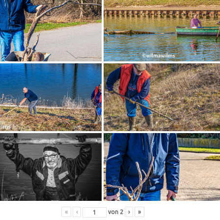
«
‹
von
2
›
»