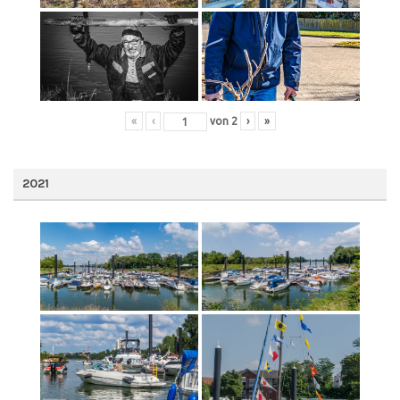
«
‹
von
2
›
»
2021