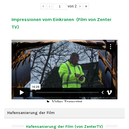
«
‹
von
2
›
»
Impressionen vom Einkranen (Film von Zenter
TV)
Hafensanierung der Film
Hafensanierung der Film (von ZenterTV)