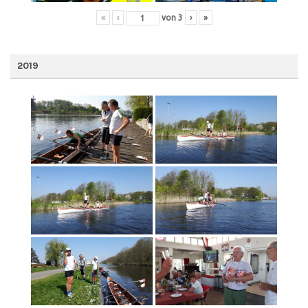
«
‹
von
3
›
»
2019