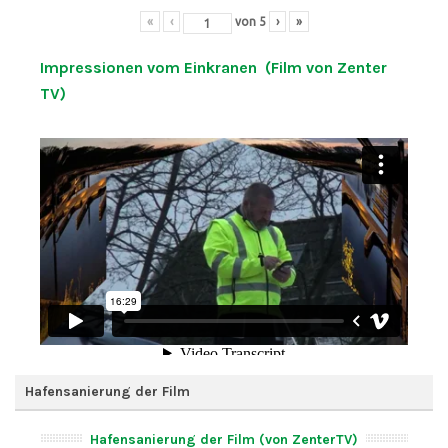
«
‹
von
5
›
»
Impressionen vom Einkranen (Film von Zenter
TV)
Hafensanierung der Film
Hafensanierung der Film (von ZenterTV)