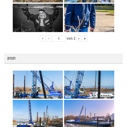
«
‹
von
2
›
»
2021