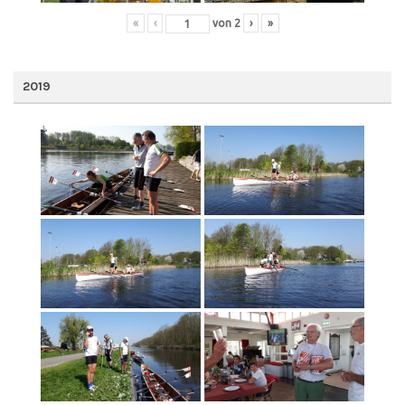
«
‹
von
2
›
»
2019