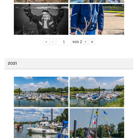
«
‹
von
2
›
»
2021