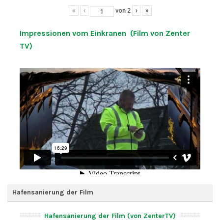
«
‹
von
2
›
»
Impressionen vom Einkranen (Film von Zenter
TV)
Hafensanierung der Film
Hafensanierung der Film (von ZenterTV)