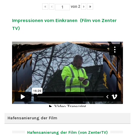
«
‹
von
2
›
»
Impressionen vom Einkranen (Film von Zenter
TV)
Hafensanierung der Film
Hafensanierung der Film (von ZenterTV)