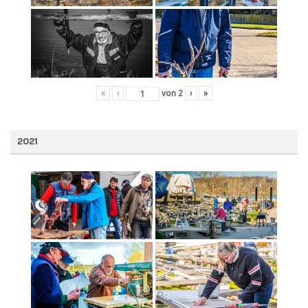
«
‹
von
2
›
»
2021