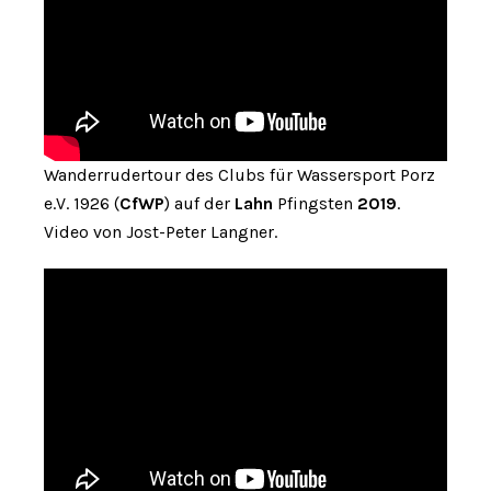
Wanderrudertour des Clubs für Wassersport Porz
e.V. 1926 (
CfWP
) auf der
Lahn
Pfingsten
2019
.
Video von Jost-Peter Langner.