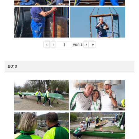
«
‹
von
5
›
»
2019