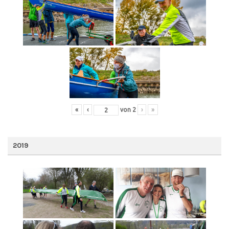
«
‹
von
2
›
»
2019