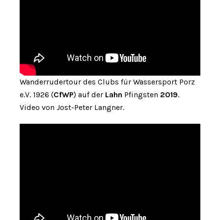
Wanderrudertour des Clubs für Wassersport Porz
e.V. 1926 (
CfWP
) auf der
Lahn
Pfingsten
2019
.
Video von Jost-Peter Langner.