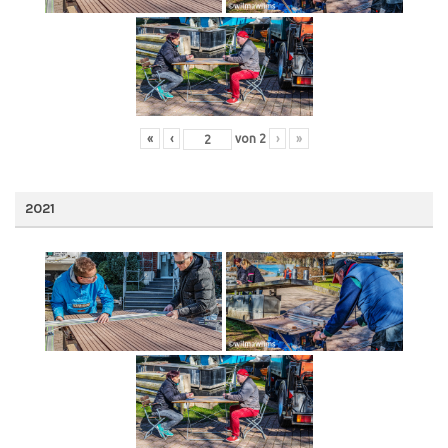
«
‹
von
2
›
»
2021