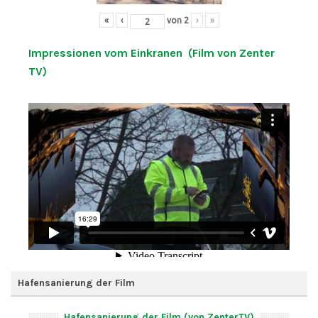
«
‹
von
2
›
»
Impressionen vom Einkranen (Film von Zenter
TV)
Hafensanierung der Film
Hafensanierung der Film (von ZenterTV)