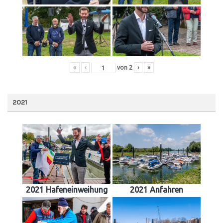
«
‹
von
2
›
»
2021
2021 Hafeneinweihung
2021 Anfahren