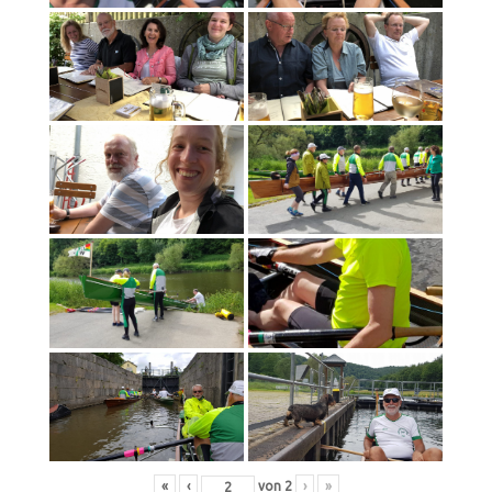
«
‹
von
2
›
»