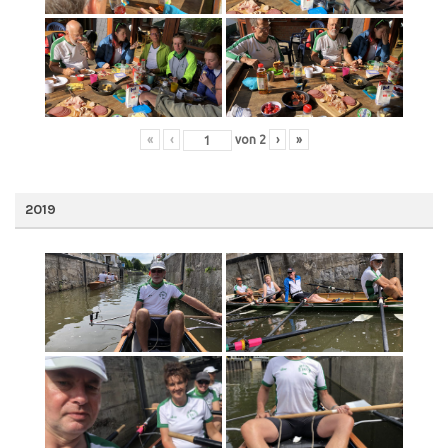
«
‹
von
2
›
»
2019