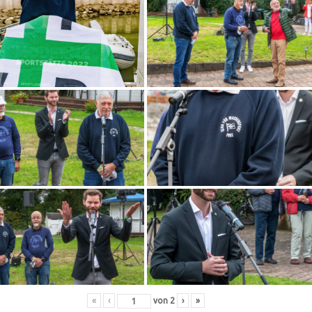
«
‹
von
2
›
»