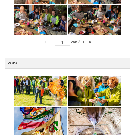
«
‹
von
2
›
»
2019