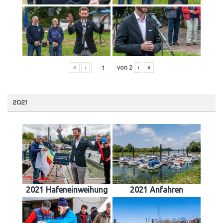
«
‹
von
2
›
»
2021
2021 Hafeneinweihung
2021 Anfahren