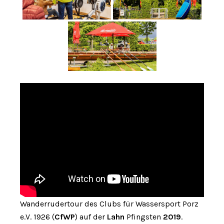
Wanderrudertour des Clubs für Wassersport Porz
e.V. 1926 (
CfWP
) auf der
Lahn
Pfingsten
2019
.