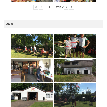
«
‹
von
2
›
»
2019