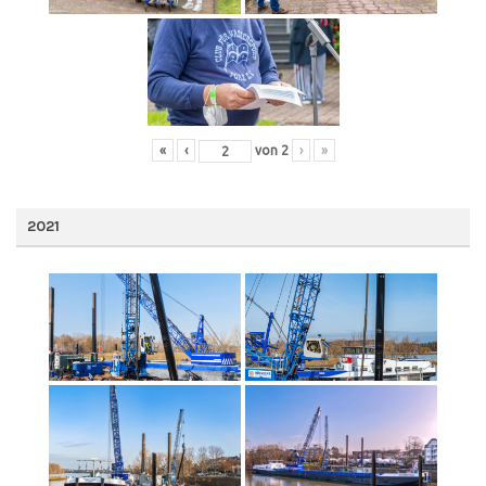
«
‹
von
2
›
»
2021