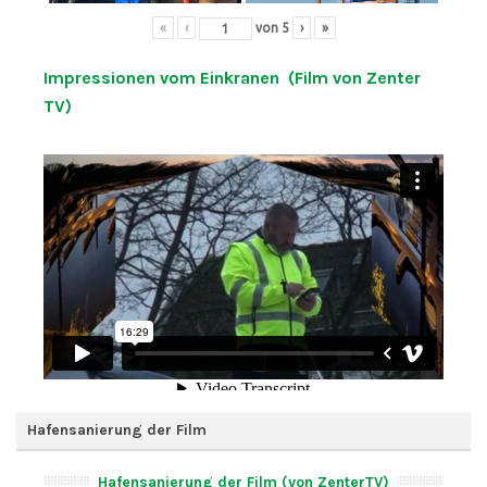
«
‹
von
5
›
»
Impressionen vom Einkranen (Film von Zenter
TV)
Hafensanierung der Film
Hafensanierung der Film (von ZenterTV)