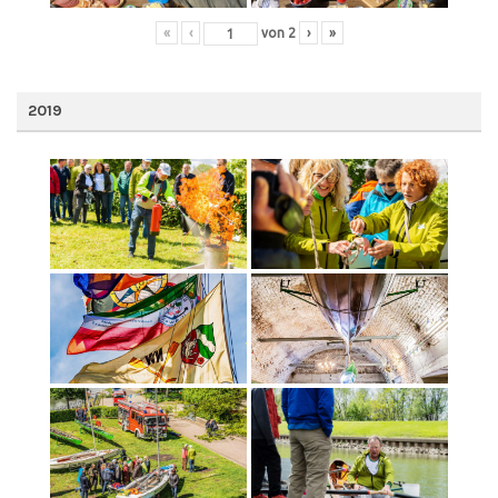
«
‹
von
2
›
»
2019