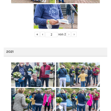
«
‹
von
2
›
»
2021