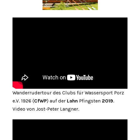
Wanderrudertour des Clubs für Wassersport Porz
e.V. 1926 (
CfWP
) auf der
Lahn
Pfingsten
2019
.
Video von Jost-Peter Langner.