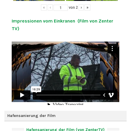
«
‹
von
2
›
»
Impressionen vom Einkranen (Film von Zenter
TV)
Hafensanierung der Film
Hafensanierung der Film (von ZenterTV)