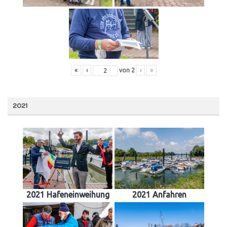
«
‹
von
2
›
»
2021
2021 Hafeneinweihung
2021 Anfahren