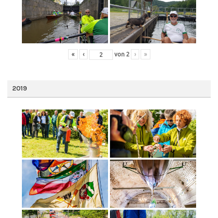
«
‹
von
2
›
»
2019