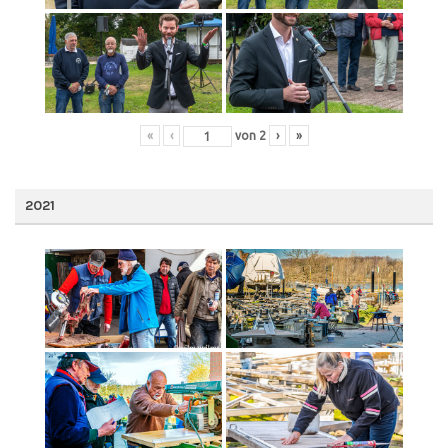
«
‹
von
2
›
»
2021