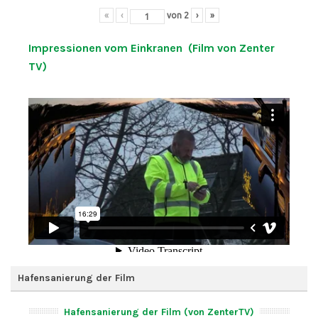
«
‹
von
2
›
»
Impressionen vom Einkranen (Film von Zenter
TV)
Hafensanierung der Film
Hafensanierung der Film (von ZenterTV)