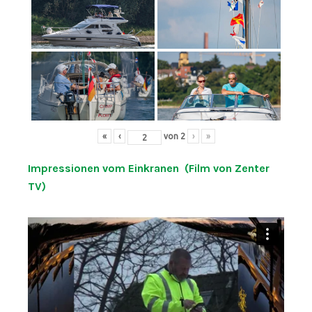
«
‹
von
2
›
»
Impressionen vom Einkranen (Film von Zenter
TV)