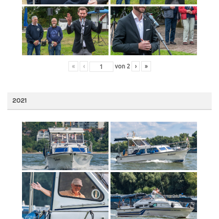
«
‹
von
2
›
»
2021