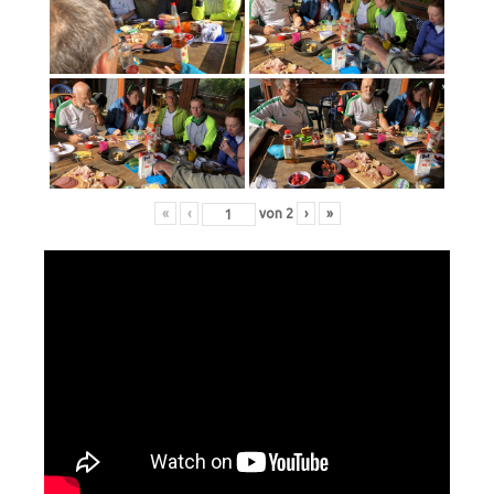
«
‹
von
2
›
»