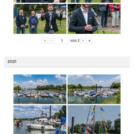
«
‹
von
2
›
»
2021