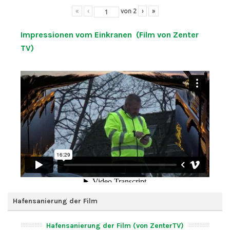
«
‹
von
2
›
»
Impressionen vom Einkranen (Film von Zenter
TV)
Hafensanierung der Film
Hafensanierung der Film (von ZenterTV)