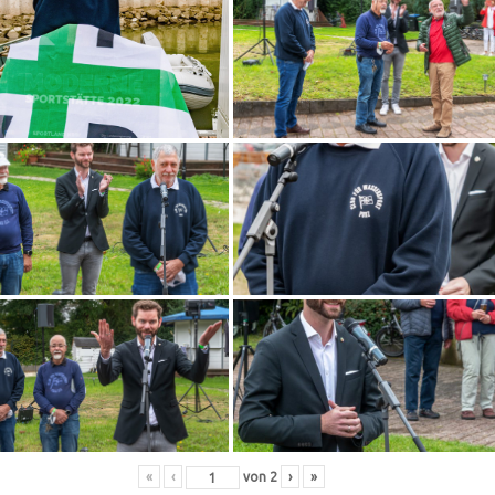
«
‹
von
2
›
»