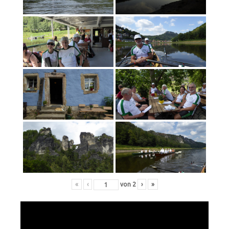
«
‹
von
2
›
»