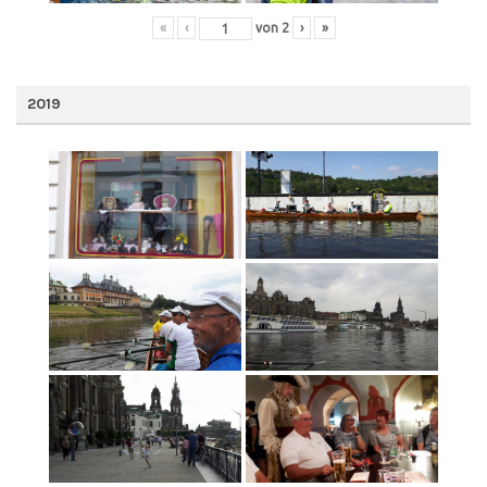
«
‹
von
2
›
»
2019