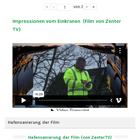
«
‹
von
2
›
»
Impressionen vom Einkranen (Film von Zenter
TV)
Hafensanierung der Film
Hafensanierung der Film (von ZenterTV)