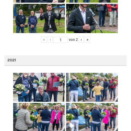
«
‹
von
2
›
»
2021