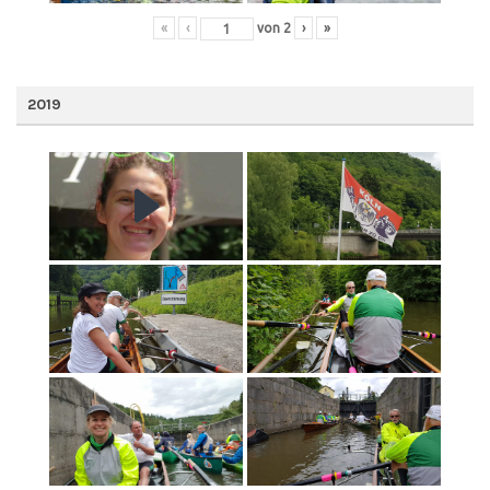
«
‹
von
2
›
»
2019