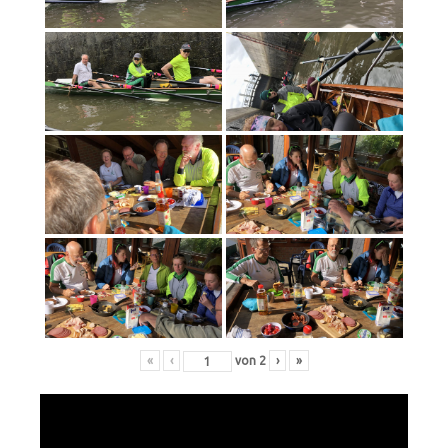
«
‹
von
2
›
»