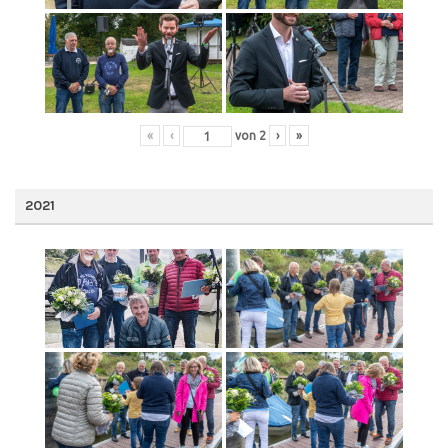
«
‹
von
2
›
»
2021